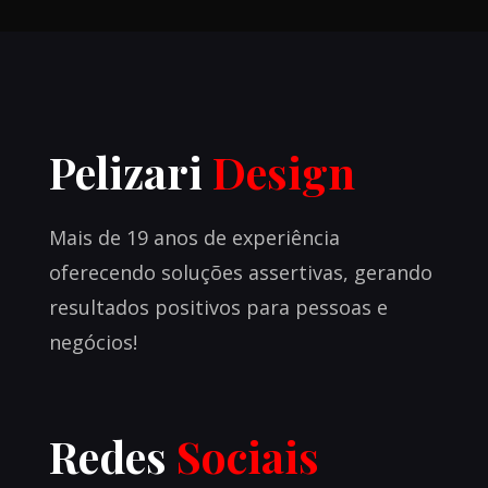
O
que
é
e
Pelizari
Design
como
esse
fram
Mais de 19 anos de experiência
pode
oferecendo soluções assertivas, gerando
tran
resultados positivos para pessoas e
sua
negócios!
abor
em
UX
Redes
Sociais
e
Prod