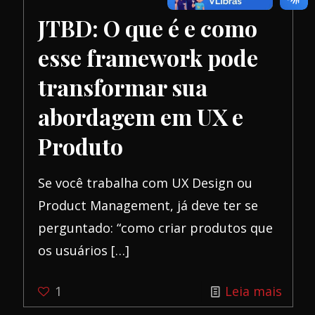
time
JTBD: O que é e como
de
esse framework pode
prod
transformar sua
a
inova
abordagem em UX e
com
Produto
preci
Se você trabalha com UX Design ou
Product Management, já deve ter se
perguntado: “como criar produtos que
os usuários
[…]
-
1
Leia mais
JTBD: