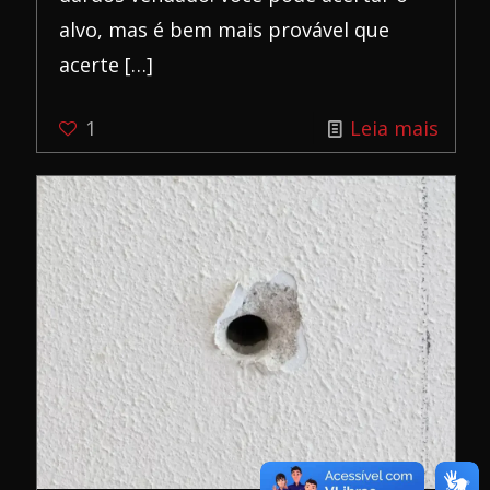
alvo, mas é bem mais provável que
acerte
[…]
-
1
Leia mais
ODI:
O
que
é
e
como
esse
fram
pode
ajuda
seu